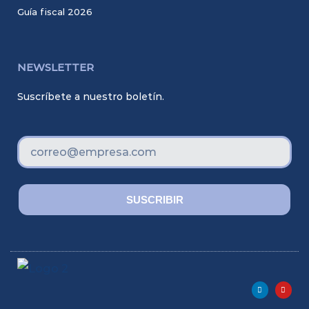
Guía fiscal 2026
NEWSLETTER
Suscríbete a nuestro boletín.
Correo
SUSCRIBIR
L
Y
i
o
n
u
k
t